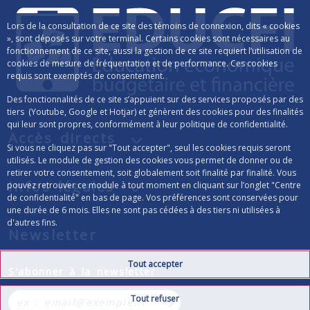
Lors de la consultation de ce site des témoins de connexion, dits « cookies
», sont déposés sur votre terminal. Certains cookies sont nécessaires au
fonctionnement de ce site, aussi la gestion de ce site requiert l’utilisation de
cookies de mesure de fréquentation et de performance. Ces cookies
requis sont exemptés de consentement.
Des fonctionnalités de ce site s’appuient sur des services proposés par des
tiers (Youtube, Google et Hotjar) et génèrent des cookies pour des finalités
qui leur sont propres, conformément à leur politique de confidentialité.
Accès directs
Si vous ne cliquez pas sur "Tout accepter", seul les cookies requis seront
utilisés. Le module de gestion des cookies vous permet de donner ou de
retirer votre consentement, soit globalement soit finalité par finalité. Vous
Infos légales
pouvez retrouver ce module à tout moment en cliquant sur l’onglet "Centre
de confidentialité" en bas de page. Vos préférences sont conservées pour
une durée de 6 mois. Elles ne sont pas cédées à des tiers ni utilisées à
d'autres fins.
Newsletter
Tout accepter
Formulaire d’inscription à la lettre d’info
S'abonner à la newsletter
Tout refuser
S’abonner à la newsletter