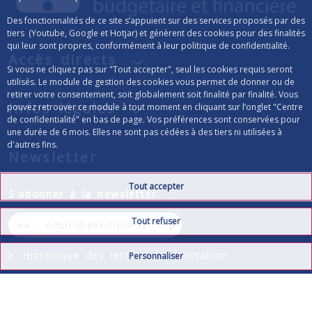
Des fonctionnalités de ce site s’appuient sur des services proposés par des
tiers (Youtube, Google et Hotjar) et génèrent des cookies pour des finalités
qui leur sont propres, conformément à leur politique de confidentialité.
Accès directs
Si vous ne cliquez pas sur "Tout accepter", seul les cookies requis seront
utilisés. Le module de gestion des cookies vous permet de donner ou de
retirer votre consentement, soit globalement soit finalité par finalité. Vous
Infos légales
pouvez retrouver ce module à tout moment en cliquant sur l’onglet "Centre
de confidentialité" en bas de page. Vos préférences sont conservées pour
une durée de 6 mois. Elles ne sont pas cédées à des tiers ni utilisées à
d'autres fins.
Newsletter
Tout accepter
Formulaire d’inscription à la lettre d’info
S'abonner à la newsletter
Tout refuser
S’abonner à la newsletter
Historique des lettres d'information
Personnaliser
Se désabonner de la lettre d'information