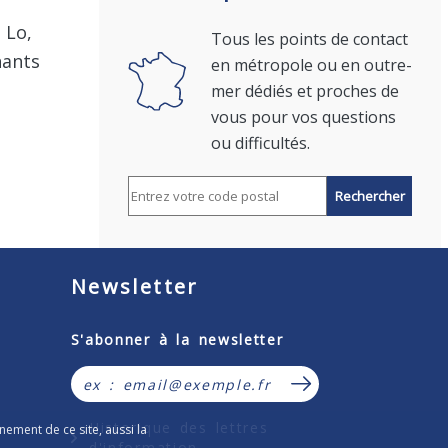
 Lo,
Tous les points de contact
nants
en métropole ou en outre-
mer dédiés et proches de
vous pour vos questions
ou difficultés.
Rechercher par code postal
Newsletter
Formulaire d’inscription à la lettr
S'abonner à la newsletter
S’abonner à la news
Historique des lettres
nement de ce site, aussi la
d'information