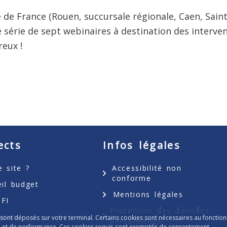
 de France (Rouen, succursale régionale, Caen, Saint
 série de sept webinaires à destination des interve
eux !
ects
Infos légales
 site ?
Accessibilité non
conforme
eil budget
Mentions légales
FI
Protection des données
aires
 sont déposés sur votre terminal. Certains cookies sont nécessaires au fonction
personnelles
tion et de performance. Ces cookies requis sont exemptés de consentement.