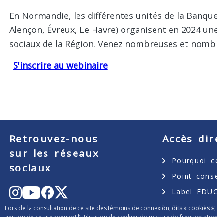
En Normandie, les différentes unités de la Banque
Alençon, Évreux, Le Havre) organisent en 2024 une
sociaux de la Région. Venez nombreuses et nombr
S'inscrire au webinaire
Retrouvez-nous
Accès dir
sur les réseaux
Pourquoi ce
sociaux
Point cons
Youtube
Instagram
Facebook
Label EDUC
X
Nos parten
Lors de la consultation de ce site des témoins de connexion, dits « cookies »,
gestion de ce site requiert l’utilisation de cookies de mesure de fréquenta