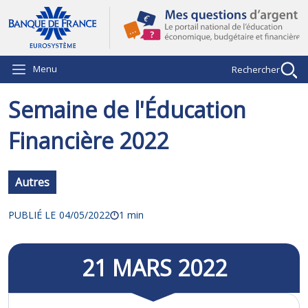
Aller au contenu principal
Menu
Rechercher
Semaine de l'Éducation
Financière 2022
Autres
PUBLIÉ LE
04/05/2022
1 min
21
MARS
2022