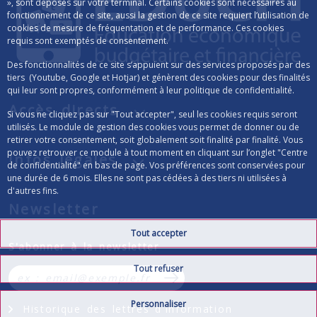
», sont déposés sur votre terminal. Certains cookies sont nécessaires au
fonctionnement de ce site, aussi la gestion de ce site requiert l’utilisation de
cookies de mesure de fréquentation et de performance. Ces cookies
requis sont exemptés de consentement.
Des fonctionnalités de ce site s’appuient sur des services proposés par des
tiers (Youtube, Google et Hotjar) et génèrent des cookies pour des finalités
qui leur sont propres, conformément à leur politique de confidentialité.
Accès directs
Si vous ne cliquez pas sur "Tout accepter", seul les cookies requis seront
utilisés. Le module de gestion des cookies vous permet de donner ou de
retirer votre consentement, soit globalement soit finalité par finalité. Vous
pouvez retrouver ce module à tout moment en cliquant sur l’onglet "Centre
Infos légales
de confidentialité" en bas de page. Vos préférences sont conservées pour
une durée de 6 mois. Elles ne sont pas cédées à des tiers ni utilisées à
d'autres fins.
Newsletter
Tout accepter
Formulaire d’inscription à la lettre d’info
S'abonner à la newsletter
Tout refuser
S’abonner à la newsletter
Personnaliser
Historique des lettres d'information