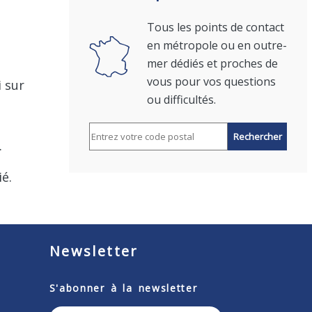
Tous les points de contact
en métropole ou en outre-
mer dédiés et proches de
vous pour vos questions
 sur
ou difficultés.
Rechercher par code postal
.
ié.
Newsletter
Formulaire d’inscription à la lettr
S'abonner à la newsletter