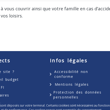
 à vous couvrir ainsi que votre famille en cas d’accid
vos loisirs.
ects
Infos légales
 site ?
Accessibilité non
conforme
eil budget
Mentions légales
FI
Protection des données
aires
personnelles
e
Gestion des cookies
 sont déposés sur votre terminal. Certains cookies sont nécessaires au fonction
tion et de performance. Ces cookies requis sont exemptés de consentement.