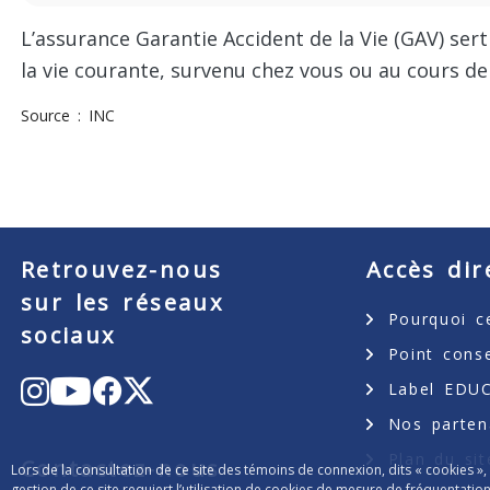
L’assurance Garantie Accident de la Vie (GAV) sert
la vie courante, survenu chez vous ou au cours de 
Source
INC
Retrouvez-nous
Accès dir
sur les réseaux
Pourquoi ce
sociaux
Point cons
Youtube
Instagram
Facebook
Label EDUC
X
Nos parten
Plan du sit
Contactez-nous
Lors de la consultation de ce site des témoins de connexion, dits « cookies »,
gestion de ce site requiert l’utilisation de cookies de mesure de fréquenta