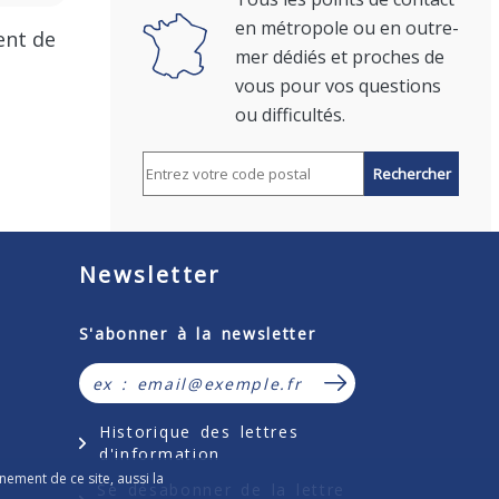
en métropole ou en outre-
ent de
mer dédiés et proches de
vous pour vos questions
ou difficultés.
Rechercher par code postal
Newsletter
Formulaire d’inscription à la lettr
S'abonner à la newsletter
S’abonner à la news
Historique des lettres
d'information
nement de ce site, aussi la
Se désabonner de la lettre