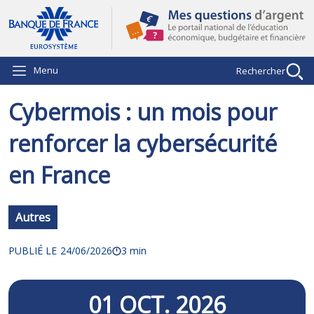
Aller au contenu principal
Menu
Rechercher
Cybermois : un mois pour
renforcer la cybersécurité
en France
Autres
PUBLIÉ LE
24/06/2026
3 min
01
OCT.
2026